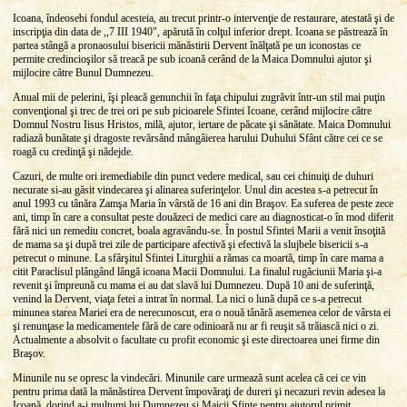
Icoana, îndeosebi fondul acesteia, au trecut printr-o intervenţie de restaurare, atestată şi de
inscripţia din data de ,,7 III 1940", apărută în colţul inferior drept. Icoana se păstrează în
partea stângă a pronaosului bisericii mănăstirii Dervent înălţată pe un iconostas ce
permite credincioşilor să treacă pe sub icoană cerând de la Maica Domnului ajutor şi
mijlocire către Bunul Dumnezeu.
Anual mii de pelerini, îşi pleacă genunchii în faţa chipului zugrăvit într-un stil mai puţin
convenţional şi trec de trei ori pe sub picioarele Sfintei Icoane, cerând mijlocire către
Domnul Nostru Iisus Hristos, milă, ajutor, iertare de păcate şi sănătate. Maica Domnului
radiază bunătate şi dragoste revărsând mângâierea harului Duhului Sfânt către cei ce se
roagă cu credinţă şi nădejde.
Cazuri, de multe ori iremediabile din punct vedere medical, sau cei chinuiţi de duhuri
necurate si-au găsit vindecarea şi alinarea suferinţelor. Unul din acestea s-a petrecut în
anul 1993 cu tânăra Zamşa Maria în vârstă de 16 ani din Braşov. Ea suferea de peste zece
ani, timp în care a consultat peste douăzeci de medici care au diagnosticat-o în mod diferit
fără nici un remediu concret, boala agravându-se. În postul Sfintei Marii a venit însoţită
de mama sa şi după trei zile de participare afectivă şi efectivă la slujbele bisericii s-a
petrecut o minune. La sfârşitul Sfintei Liturghii a rămas ca moartă, timp în care mama a
citit Paraclisul plângând lângă icoana Macii Domnului. La finalul rugăciunii Maria şi-a
revenit şi împreună cu mama ei au dat slavă lui Dumnezeu. După 10 ani de suferinţă,
venind la Dervent, viaţa fetei a intrat în normal. La nici o lună după ce s-a petrecut
minunea starea Mariei era de nerecunoscut, era o nouă tânără asemenea celor de vârsta ei
şi renunţase la medicamentele fără de care odinioară nu ar fi reuşit să trăiască nici o zi.
Actualmente a absolvit o facultate cu profit economic şi este directoarea unei firme din
Braşov.
Minunile nu se opresc la vindecări. Minunile care urmează sunt acelea că cei ce vin
pentru prima dată la mănăstirea Dervent împovăraţi de dureri şi necazuri revin adesea la
Icoană, dorind a-i mulţumi lui Dumnezeu şi Maicii Sfinte pentru ajutorul primit.