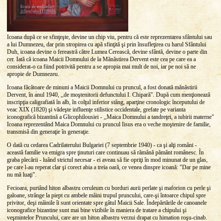
Icoana după ce se sfinţeşte, devine un chip viu, pentru că este reprezentarea sfântului sau
a lui Dumnezeu, dar prin stropirea cu apă sfinţită şi prin însufleţirea cu harul Sfântului
Duh, icoana devine o fereastră către Lumea Cerească, devine sfântă, devine o parte din
cer. Iată că icoana Maicii Domnului de la Mănăstirea Dervent este cea pe care ea a
considerat-o ca fiind potrivită pentru a se apropia mai mult de noi, iar pe noi să ne
apropie de Dumnezeu.
Icoana făcătoare de minuni a Maicii Domnului cu pruncul, a fost donată mănăstirii
Dervent, în anul 1940, ,,de moştenitorii defunctului I. Chipară". După cum menţionează
inscripţia caligrafiată în alb, în colţul inferior stâng, aparţine cronologic începutului de
veac XIX (1820) şi vădeşte influenţe stilistice occidentale, grefate pe varianta
iconografică bizantină a Glicophilousiei - ,,Maica Domnului a tandreţei, a iubirii materne"
Icoana reprezentând Maica Domnului cu pruncul Iisus era o veche moştenire de familie,
transmisă din generaţie în generaţie.
O dată cu cedarea Cadrilaterului Bulgariei (7 septembrie 1940) - ca şi alţi români -
această familie va emigra spre ţinuturi care continuau să rămână pământ românesc. În
graba plecării - luând strictul necesar - ei aveau să fie opriţi în mod minunat de un glas,
pe care l-au reperat clar şi corect abia a treia oară, ce venea dinspre icoană: "Dar pe mine
nu mă luaţi".
Fecioara, purtând hiton albastru ceruleum cu borduri aurii perlate şi maforion cu perle şi
galoane, strânge la piept cu ambele mâini trupul pruncului, care-şi întoarce chipul spre
privitor, deşi mâinile îi sunt orientate spre gâtul Maicii Sale. Îndepărtările de canoanele
iconografice bizantine sunt mai bine vizibile în maniera de tratare a chipului şi
veşmintelor Pruncului, care are un hiton albastru verzui drapat cu himation roşu-cinab.