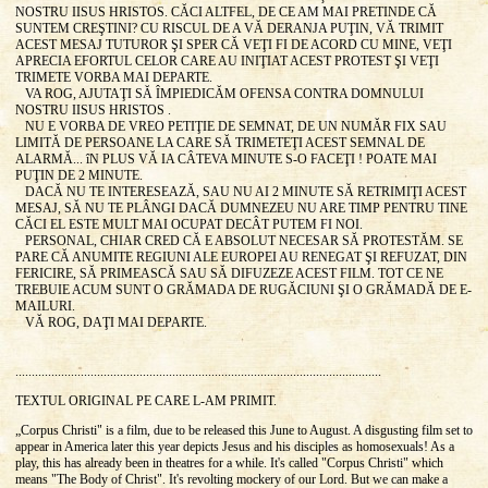
NOSTRU IISUS HRISTOS. CĂCI ALTFEL, DE CE AM MAI PRETINDE CĂ
SUNTEM CREŞTINI? CU RISCUL DE A VĂ DERANJA PUŢIN, VĂ TRIMIT
ACEST MESAJ TUTUROR ŞI SPER CĂ VEŢI FI DE ACORD CU MINE, VEŢI
APRECIA EFORTUL CELOR CARE AU INIŢIAT ACEST PROTEST ŞI VEŢI
TRIMETE VORBA MAI DEPARTE.
VA ROG, AJUTAŢI SĂ ÎMPIEDICĂM OFENSA CONTRA DOMNULUI
NOSTRU IISUS HRISTOS .
NU E VORBA DE VREO PETIŢIE DE SEMNAT, DE UN NUMĂR FIX SAU
LIMITĂ DE PERSOANE LA CARE SĂ TRIMETEŢI ACEST SEMNAL DE
ALARMĂ... îN PLUS VĂ IA CÂTEVA MINUTE S-O FACEŢI ! POATE MAI
PUŢIN DE 2 MINUTE.
DACĂ NU TE INTERESEAZĂ, SAU NU AI 2 MINUTE SĂ RETRIMIŢI ACEST
MESAJ, SĂ NU TE PLÂNGI DACĂ DUMNEZEU NU ARE TIMP PENTRU TINE
CĂCI EL ESTE MULT MAI OCUPAT DECÂT PUTEM FI NOI.
PERSONAL, CHIAR CRED CĂ E ABSOLUT NECESAR SĂ PROTESTĂM. SE
PARE CĂ ANUMITE REGIUNI ALE EUROPEI AU RENEGAT ŞI REFUZAT, DIN
FERICIRE, SĂ PRIMEASCĂ SAU SĂ DIFUZEZE ACEST FILM. TOT CE NE
TREBUIE ACUM SUNT O GRĂMADA DE RUGĂCIUNI ŞI O GRĂMADĂ DE E-
MAILURI.
VĂ ROG, DAŢI MAI DEPARTE.
................................................................................................................
TEXTUL ORIGINAL PE CARE L-AM PRIMIT.
„Corpus Christi" is a film, due to be released this June to August. A disgusting film set to
appear in America later this year depicts Jesus and his disciples as homosexuals! As a
play, this has already been in theatres for a while. It's called "Corpus Christi" which
means "The Body of Christ". It's revolting mockery of our Lord. But we can make a