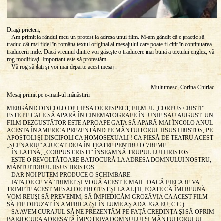
Dragi prieteni,
Am primit la rândul meu un protest la adresa unui film. M-am gândit că e practic să
traduc cât mai fidel în româna textul original al mesajului care poate fi citit în continuarea
traducerii mele. Dacă vreunul dintre voi găseşte o traducere mai bună a textului englez, vă
rog modificaţi. Important este să protestăm.
Vă rog să daţi şi voi mai departe acest mesaj .
Multumesc, Corina Chiriac
Mesaj primit pe e-mail-ul mănăstirii
MERGÂND DINCOLO DE LIPSA DE RESPECT, FILMUL „CORPUS CRISTI”
ESTE PE CALE SĂ APARĂ ÎN CINEMATOGRAFE ÎN IUNIE SAU AUGUST. UN
FILM DEZGUSTĂTOR ESTE APROAPE GATA SĂ APARĂ MAI ÎNCOLO ANUL
ACESTA ÎN AMERICA PREZENTÂND PE MÂNTUITORUL IISUS HRISTOS, PE
APOSTOLI ŞI DISCIPOLI CA HOMOSEXUALI ! CA PIESĂ DE TEATRU ACEST
„SCENARIU” A JUCAT DEJA ÎN TEATRE PENTRU O VREME.
ÎN LATINĂ, „CORPUS CRISTI” ÎNSEAMNĂ TRUPUL LUI HRISTOS.
ESTE O REVOLTĂTOARE BATJOCURĂ LA ADRESA DOMNULUI NOSTRU,
MÂNTUITORUL IISUS HRISTOS.
DAR NOI PUTEM PRODUCE O SCHIMBARE.
IATA DE CE VĂ TRIMET ŞI VOUĂ ACEST E-MAIL. DACĂ FIECARE VA
TRIMETE ACEST MESAJ DE PROTEST ŞI LA ALŢII, POATE CĂ ÎMPREUNĂ
VOM REUŞI SĂ PREVENIM, SĂ ÎMPIEDICĂM GROZĂVIA CA ACEST FILM
SĂ FIE DIFUZAT ÎN AMERICA (ŞI ÎN LUME AŞ ADAUGA EU, C.C.)
SA AVEM CURAJUL SĂ NE PREZENTĂM PE FAŢĂ CREDINŢA ŞI SĂ OPRIM
BARJOCURA ADRESATĂ ÎMPOTRIVA DOMNULUI ŞI MÂNTUITORULUI