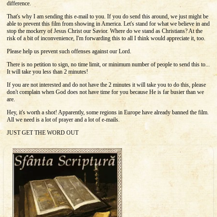
difference.
That's why I am sending this e-mail to you. If you do send this around, we just might be
able to prevent this film from showing in America. Let's stand for what we believe in and
stop the mockery of Jesus Christ our Savior. Where do we stand as Christians? At the
risk of a bit of inconvenience, I'm forwarding this to all I think would appreciate it, too.
Please help us prevent such offenses against our Lord.
There is no petition to sign, no time limit, or minimum number of people to send this to...
It will take you less than 2 minutes!
If you are not interested and do not have the 2 minutes it will take you to do this, please
don't complain when God does not have time for you because He is far busier than we
are.
Hey, it's worth a shot! Apparently, some regions in Europe have already banned the film.
All we need is a lot of prayer and a lot of e-mails.
JUST GET THE WORD OUT