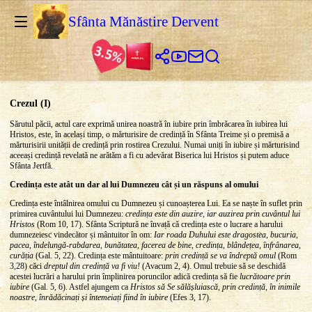
Sfânta Mănăstire Dervent
Crezul (I)
Sărutul păcii, actul care exprimă unirea noastră în iubire prin îmbrăcarea în iubirea lui
Hristos, este, în același timp, o mărturisire de credință în Sfânta Treime și o premisă a
mărturisirii unității de credință prin rostirea Crezului. Numai uniți în iubire și mărturisind
aceeași credință revelată ne arătăm a fi cu adevărat Biserica lui Hristos și putem aduce
Sfânta Jertfă.
Credința este atât un dar al lui Dumnezeu cât și un răspuns al omului
Credința este întâlnirea omului cu Dumnezeu și cunoașterea Lui. Ea se naște în suflet prin
primirea cuvântului lui Dumnezeu:
credința este din auzire, iar auzirea prin cuvântul lui
Hristos
(Rom 10, 17). Sfânta Scriptură ne învață că credința este o lucrare a harului
dumnezeiesc vindecător și mântuitor în om:
Iar roada Duhului este dragostea, bucuria,
pacea, îndelungă-rabdarea, bunătatea, facerea de bine, credința, blândețea, înfrânarea,
curăția
(Gal. 5, 22). Credința este mântuitoare:
prin credință se va îndreptă omul
(Rom
3,28) căci
dreptul din credință va fi viu!
(Avacum 2, 4). Omul trebuie să se deschidă
acestei lucrări a harului prin împlinirea poruncilor adică credința să fie
lucrătoare prin
iubire
(Gal. 5, 6). Astfel ajungem ca
Hristos să Se sălășluiască, prin credință, în inimile
noastre, înrădăcinați și întemeiați fiind în iubire
(Efes 3, 17).