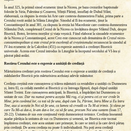
În anul 325, la primul sinod ecumenic ținut la Niceea, pe baza crezurilor baptismale
folosite în Siria, Palestina și Cezareea, Sfinții Părinți, insuflați de Duhul Sfânt,
elaborează, ca răspuns la erezia lui Arie care contesta dumnezeirea Fiului, prima parte a
Crezului rostit astăzi la Sfânta Liturghie. Sinodul al II-lea ecumenic, ținut la
Constantinopol în anul 381, ca răspuns la erezia lui Macedonie care contesta dumnezeirea
Sfântului Duh, completează Crezul de la Niceea cu învățătura despre Sfântul Duh, despre
Biserică, Botez, învierea morților și viața veșnică. Fiind elaborat la sinoadele ecumenice
de la Niceea și Constantinopol, acest Crez este cunoscut sub denumirea de
Crezul niceo-
constantinopolitan
și este
crezul prin excelență al creștinismului
recunoscut la sinodul al
IV-lea ecumenic de la Calcedon (451) ca expresie autentică a credinței Bisericii
universale. Acesta este Crezul introdus în Liturghie la începutul secolului al VI-lea și
păstrat până astăzi.
Rostirea Crezului este o expresie a unității de credință
Mărturisirea credinței prin rostirea Crezului este o expresie a unității de credință a
mădularelor Bisericii prin mărturisirea aceluiași adevăr mântuitor.
Credința creștină este cunoașterea și trăirea mântuirii ca restabilire a unității cu Dumnezeu
și, întru El, cu ceilalți membri ai Bisericii și cu întreaga făptură, după chipul unității
Sfintei Treimi. Este cunoașterea anticipată, în Biserică, a Împărăției lui Dumnezeu ca
unitate de sus:
Dar nu numai pentru aceștia Mă rog, ci și pentru cei ce vor crede în
Mine, prin cuvântul lor, ca toți să fie una, după cum Tu, Părinte, întru Mine și Eu întru
Tine, așa și aceștia în Noi să fie una, ca lumea să creadă ca Tu M-ai trimis. Şi slava pe
care Tu Mi-ai dat-o, le-am dat-o lor, ca să fie una, precum Noi una suntem
(Ioan 17,
20-22). Unitatea
de sus
este conținutul vieții dumnezeiești treimice. Credința înseamnă
așadar părtășia la unitatea
de sus
cu Dumnezeu și semenii, iar Biserica este tocmai
împlinirea credinței, este acea unitate care primește, în care se intră și la care devii părtaș
prin credință. De aceea credința nu poate fi individualistă. Nu poți avea credință