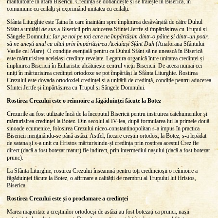
mântuitoare în afara Bisericii. Credința se dobândește și se trăiește în Biserică, în
comuniune cu ceilalți și exprimând unitatea cu ceilalți.
Sfânta Liturghie este Taina în care înaintăm spre împlinirea desăvârșită de către Duhul
Sfânt a unității
de sus
a Bisericii prin aducerea Sfintei Jertfe și împărtășirea cu Trupul și
Sângele Domnului:
Iar pe noi pe toți care ne împărtășim dintr-o pâine și dintr-un potir,
să ne unești unul cu altul prin împărtășirea Aceluiași Sfânt Duh
(Anaforaua Sfântului
Vasile cel Mare). O condiție esențială pentru ca Duhul Sfânt să ne unească în Biserică
este mărturisirea aceleiași credințe revelate. Legatura organică între unitatea credinței și
împlinirea Bisericii în Euharistie alcătuiește centrul vieții Bisericii. De aceea numai cei
uniți în mărturisirea credinței ortodoxe se pot împărtăși la Sfânta Liturghie. Rostirea
Crezului este dovada ortodoxiei credinței și a unității de credință, condiție pentru aducerea
Sfintei Jertfe și împărtășirea cu Trupul și Sângele Domnului.
Rostirea Crezului este o reînnoire a făgăduinței făcute la Botez
Crezurile au fost utilizate încă de la începutul Bisericii pentru instruirea catehumenilor și
mărturisirea credinței la Botez. Din secolul al IV-lea, după formularea lui la primele două
sinoade ecumenice, folosirea Crezului niceo-constantinopolitan s-a impus în practica
Bisericii menținându-se până astăzi. Astfel, fiecare creștin ortodox, la Botez, s-a lepădat
de satana și s-a unit cu Hristos mărturisindu-și credința prin rostirea acestui Crez fie
direct (dacă a fost botezat matur) fie indirect, prin intermediul nașului (dacă a fost botezat
prunc).
La Sfânta Liturghie, rostirea Crezului înseamnă pentru toți credincioșii o reînnoire a
făgăduinței făcute la Botez, o afirmare a calității de membru al Trupului lui Hristos,
Biserica.
Rostirea Crezului este și o proclamare a credinței
Marea majoritate a creștinilor ortodocși de astăzi au fost botezați ca prunci, nașii