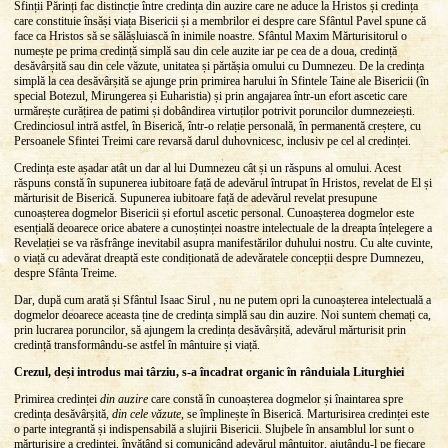
Sfinții Părinți fac distincție între credința din auzire care ne aduce la Hristos și credința
care constituie însăși viața Bisericii și a membrilor ei despre care Sfântul Pavel spune că
face ca Hristos să se sălășluiască în inimile noastre. Sfântul Maxim Mărturisitorul o
numește pe prima credință simplă sau din cele auzite iar pe cea de a doua, credință
desăvârșită sau din cele văzute, unitatea și părtășia omului cu Dumnezeu. De la credința
simplă la cea desăvârșită se ajunge prin primirea harului în Sfintele Taine ale Bisericii (în
special Botezul, Mirungerea și Euharistia) și prin angajarea într-un efort ascetic care
urmărește curățirea de patimi și dobândirea virtuților potrivit poruncilor dumnezeiești.
Credinciosul intră astfel, în Biserică, într-o relație personală, în permanentă creștere, cu
Persoanele Sfintei Treimi care revarsă darul duhovnicesc, inclusiv pe cel al credinței.
Credința este așadar atât un dar al lui Dumnezeu cât și un răspuns al omului. Acest
răspuns constă în supunerea iubitoare față de adevărul întrupat în Hristos, revelat de El și
mărturisit de Biserică. Supunerea iubitoare față de adevărul revelat presupune
cunoașterea dogmelor Bisericii și efortul ascetic personal. Cunoașterea dogmelor este
esențială deoarece orice abatere a cunoștinței noastre intelectuale de la dreapta înțelegere a
Revelației se va răsfrânge inevitabil asupra manifestărilor duhului nostru. Cu alte cuvinte,
o viață cu adevărat dreaptă este condiționată de adevăratele concepții despre Dumnezeu,
despre Sfânta Treime.
Dar, după cum arată și Sfântul Isaac Sirul , nu ne putem opri la cunoașterea intelectuală a
dogmelor deoarece aceasta ține de credința simplă sau din auzire. Noi suntem chemați ca,
prin lucrarea poruncilor, să ajungem la credința desăvârșită, adevărul mărturisit prin
credință transformându-se astfel în mântuire și viață.
Crezul, deși introdus mai târziu, s-a încadrat organic în rânduiala Liturghiei
Primirea credinței
din auzire
care constă în cunoașterea dogmelor și înaintarea spre
credința desăvârșită,
din cele văzute
, se împlinește în Biserică. Marturisirea credinței este
o parte integrantă și indispensabilă a slujirii Bisericii. Slujbele în ansamblul lor sunt o
mărturisire a credinței, învățând și comunicând adevărul mântuitor, ajutându-l pe fiecare