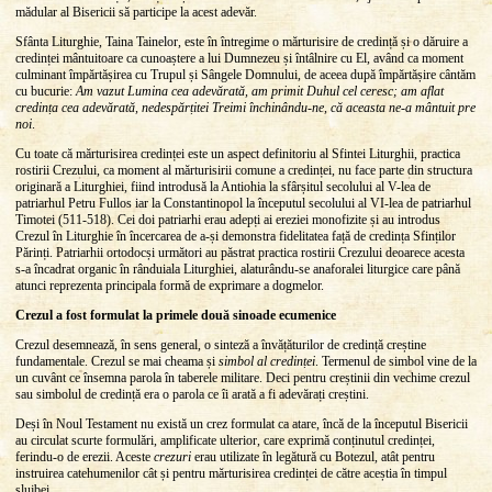
mădular al Bisericii să participe la acest adevăr.
Sfânta Liturghie, Taina Tainelor, este în întregime o mărturisire de credință și o dăruire a
credinței mântuitoare ca cunoaștere a lui Dumnezeu și întâlnire cu El, având ca moment
culminant împărtășirea cu Trupul și Sângele Domnului, de aceea după împărtășire cântăm
cu bucurie:
Am vazut Lumina cea adevărată, am primit Duhul cel ceresc; am aflat
credința cea adevărată, nedespărțitei Treimi închinându-ne, că aceasta ne-a mântuit pre
noi
.
Cu toate că mărturisirea credinței este un aspect definitoriu al Sfintei Liturghii, practica
rostirii Crezului, ca moment al mărturisirii comune a credinței, nu face parte din structura
originară a Liturghiei, fiind introdusă la Antiohia la sfârșitul secolului al V-lea de
patriarhul Petru Fullos iar la Constantinopol la începutul secolului al VI-lea de patriarhul
Timotei (511-518). Cei doi patriarhi erau adepți ai ereziei monofizite și au introdus
Crezul în Liturghie în încercarea de a-și demonstra fidelitatea față de credința Sfinților
Părinți. Patriarhii ortodocși următori au păstrat practica rostirii Crezului deoarece acesta
s-a încadrat organic în rânduiala Liturghiei, alaturându-se anaforalei liturgice care până
atunci reprezenta principala formă de exprimare a dogmelor.
Crezul a fost formulat la primele două sinoade ecumenice
Crezul desemnează, în sens general, o sinteză a învățăturilor de credință creștine
fundamentale. Crezul se mai cheama și
simbol al credinței
. Termenul de simbol vine de la
un cuvânt ce însemna parola în taberele militare. Deci pentru creștinii din vechime crezul
sau simbolul de credință era o parola ce îi arată a fi adevărați creștini.
Deși în Noul Testament nu există un crez formulat ca atare, încă de la începutul Bisericii
au circulat scurte formulări, amplificate ulterior, care exprimă conținutul credinței,
ferindu-o de erezii. Aceste
crezuri
erau utilizate în legătură cu Botezul, atât pentru
instruirea catehumenilor cât și pentru mărturisirea credinței de către aceștia în timpul
slujbei.