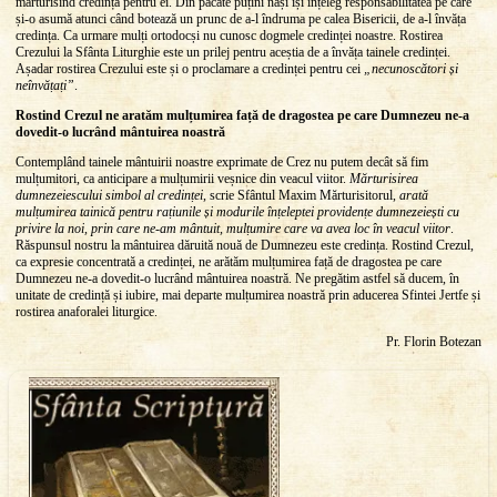
mărturisind credința pentru ei. Din păcate puțini nași își înțeleg responsabilitatea pe care
și-o asumă atunci când botează un prunc de a-l îndruma pe calea Bisericii, de a-l învăța
credința. Ca urmare mulți ortodocși nu cunosc dogmele credinței noastre. Rostirea
Crezului la Sfânta Liturghie este un prilej pentru aceștia de a învăța tainele credinței.
Așadar rostirea Crezului este și o proclamare a credinței pentru cei
„necunoscători și
neînvățați”
.
Rostind Crezul ne aratăm mulțumirea față de dragostea pe care Dumnezeu ne-a
dovedit-o lucrând mântuirea noastră
Contemplând tainele mântuirii noastre exprimate de Crez nu putem decât să fim
mulțumitori, ca anticipare a mulțumirii veșnice din veacul viitor.
Mărturisirea
dumnezeiescului simbol al credinței
, scrie Sfântul Maxim Mărturisitorul,
arată
mulțumirea tainică pentru rațiunile și modurile înțeleptei providențe dumnezeiești cu
privire la noi, prin care ne-am mântuit, mulțumire care va avea loc în veacul viitor
.
Răspunsul nostru la mântuirea dăruită nouă de Dumnezeu este credința. Rostind Crezul,
ca expresie concentrată a credinței, ne arătăm mulțumirea față de dragostea pe care
Dumnezeu ne-a dovedit-o lucrând mântuirea noastră. Ne pregătim astfel să ducem, în
unitate de credință și iubire, mai departe mulțumirea noastră prin aducerea Sfintei Jertfe și
rostirea anaforalei liturgice.
Pr. Florin Botezan